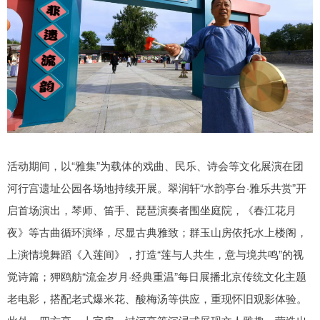
活动期间，以“雅集”为载体的戏曲、民乐、诗会等文化展演在团
河行宫遗址公园各场地持续开展。翠润轩“水韵亭台·雅乐共赏”开
启首场演出，琴师、笛手、琵琶演奏者围坐庭院，《春江花月
夜》等古曲循环演绎，尽显古典雅致；群玉山房依托水上楼阁，
上演情境舞蹈《入莲间》，打造“莲与人共生，意与境共鸣”的视
觉诗篇；狎鸥舫“流金岁月·经典重温”每日展播北京传统文化主题
老电影，搭配老式爆米花、酸梅汤等供应，重现怀旧观影体验。