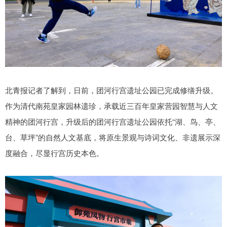
北青报记者了解到，日前，团河行宫遗址公园已完成修缮升级。
作为清代南苑皇家园林遗珍，承载近三百年皇家营园智慧与人文
精神的团河行宫，升级后的团河行宫遗址公园依托“湖、鸟、亭、
台、草坪”的自然人文基底，将原生景观与诗词文化、非遗展示深
度融合，尽显行宫历史本色。