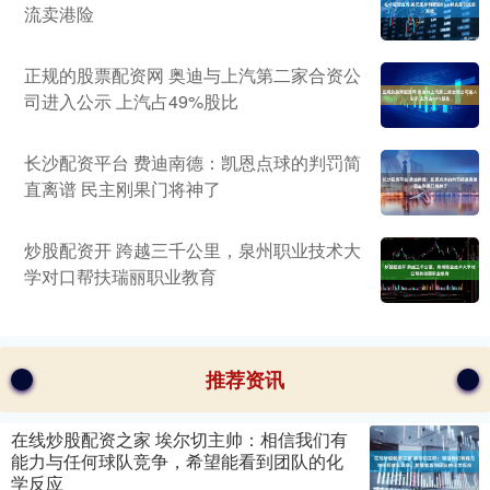
流卖港险
正规的股票配资网 奥迪与上汽第二家合资公
司进入公示 上汽占49%股比
长沙配资平台 费迪南德：凯恩点球的判罚简
直离谱 民主刚果门将神了
炒股配资开 跨越三千公里，泉州职业技术大
学对口帮扶瑞丽职业教育
推荐资讯
在线炒股配资之家 埃尔切主帅：相信我们有
能力与任何球队竞争，希望能看到团队的化
学反应