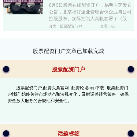
6月3日股票在线配资开户，易明医药发布
公告，北京福好企业管理合伙企业与公司
控股股东、实际控制人高帆签署了《股份
转让协议》，北京福好收购高帆持有的
分类：股票配资门户
查看：80
23%公司股份，....
股票配资门户文章已加载完成
股票配资门户
股票配资门户,配资头条官网_配资论坛app下载_股票配资门
户!我们始终关注市场动态和法规变化，及时调整经营策略，确保
资金放大服务的合规性和安全性。
话题标签