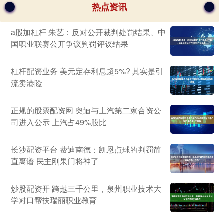
热点资讯
a股加杠杆 朱艺：反对公开裁判处罚结果、中
国职业联赛公开争议判罚评议结果
杠杆配资业务 美元定存利息超5%? 其实是引
流卖港险
正规的股票配资网 奥迪与上汽第二家合资公
司进入公示 上汽占49%股比
长沙配资平台 费迪南德：凯恩点球的判罚简
直离谱 民主刚果门将神了
炒股配资开 跨越三千公里，泉州职业技术大
学对口帮扶瑞丽职业教育